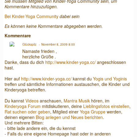
Sie müssen Mitglied von Kinder-Yoga Community sein, um
Kommentare hinzuzufügen.
Bei Kinder-Yoga Community
dabei sein
Es können keine Kommentare abgegeben werden.
Kommentare
Glückspilz
November 8, 2009 8:00
Namaste frieden ,
herzliche Grüße .
Danke, dass du dich
http://www.kinder-yoga.cc/
angeschlossen
hast.
Hier auf
http://www.kinder-yoga.cc/
kannst du
Yogis und Yoginis
treffen und sämtliche Informationen austauschen, die Kinder und
Kinderyoga betreffen.
Du kannst
Videos
anschauen,
Mantra Musik
hören, im
Kinderyoga Forum
mitdiskutieren, deine
Lieblingsfotos einstellen
,
Rat suchen oder geben
, Mitglied einer
Yoga Gruppe
werden,
deinen eigenen
Blog anlegen und Neues berichten
.
Und mehrere Bitten:
- bitte lade andere ein, die du kennst
- Falls du eine eigene Homepage hast oder in anderen