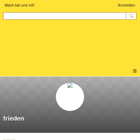
Mach bei uns mit!
Anmelden
KINDER-YOGA
COMMUNITY
frieden